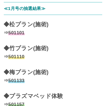
≪1月号の抽選結果≫
◆松プラン(施術)
⇒
501101
◆竹プラン(施術)
⇒
501110
◆梅プラン(施術)
⇒
501133
◆プラズマベッド体験
⇒
501157