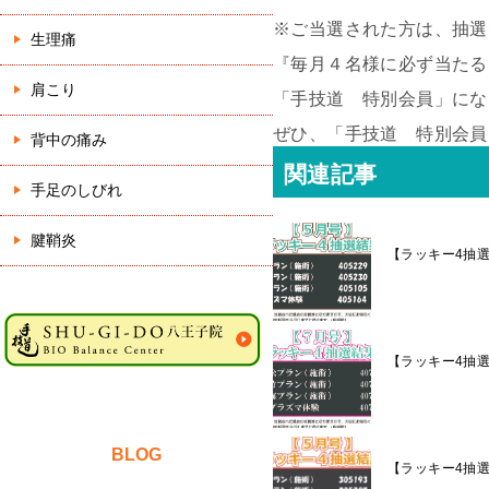
※ご当選された方は、抽選
生理痛
『毎月４名様に必ず当たる
肩こり
「手技道 特別会員」にな
ぜひ、「手技道 特別会員
背中の痛み
関連記事
手足のしびれ
腱鞘炎
【ラッキー4抽
【ラッキー4抽
BLOG
【ラッキー4抽