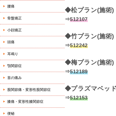
腰痛
◆松プラン(施術
骨盤矯正
⇒
512107
小顔矯正
◆竹プラン(施術
頭痛
⇒
512242
耳鳴り
◆梅プラン(施術
顎関節症
⇒
512189
首の痛み
◆プラズマベッ
股関節痛・変形性股関節症
⇒
512153
膝痛・変形性膝関節症
便秘