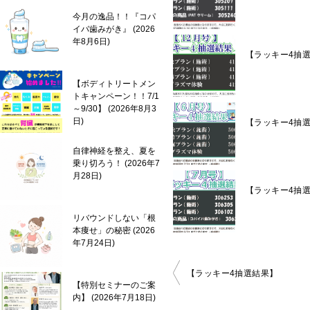
今月の逸品！！『コパ
イバ歯みがき』
2026
年8月6日
【ラッキー4抽
【ボディトリートメン
トキャンペーン！！7/1
～9/30】
2026年8月3
日
【ラッキー4抽
自律神経を整え、夏を
乗り切ろう！
2026年7
月28日
【ラッキー4抽
リバウンドしない「根
本痩せ」の秘密
2026
年7月24日
投
【ラッキー4抽選結果】
【特別セミナーのご案
稿
内】
2026年7月18日