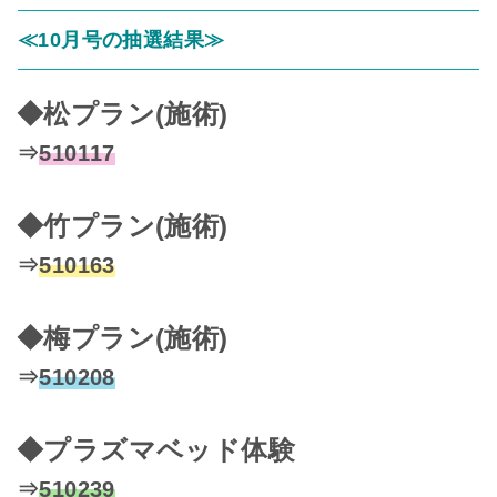
≪10月号の抽選結果≫
◆松プラン(施術)
⇒
510117
◆竹プラン(施術)
⇒
510163
◆梅プラン(施術)
⇒
510208
◆プラズマベッド体験
⇒
510239