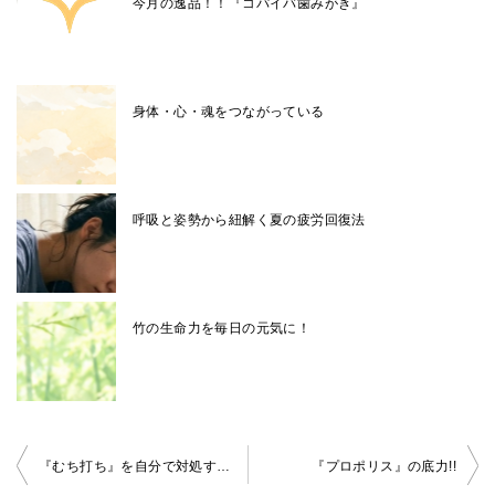
今月の逸品！！『コパイバ歯みがき』
身体・心・魂をつながっている
呼吸と姿勢から紐解く夏の疲労回復法
竹の生命力を毎日の元気に！
投
『むち打ち』を自分で対処する方法！
『プロポリス』の底力!!