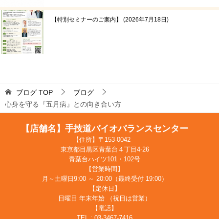
【特別セミナーのご案内】
2026年7月18日
ブログ
TOP
ブログ
心身を守る『五月病』との向き合い方
【店舗名】手技道バイオバランスセンター
【住所】〒153-0042
東京都目黒区青葉台４丁目4-26
青葉台ハイツ101・102号
【営業時間】
月～土曜日9:00 ～ 20:00（最終受付 19:00）
【定休日】
日曜日 年末年始 （祝日は営業）
【電話】
TEL : 03-3467-7416