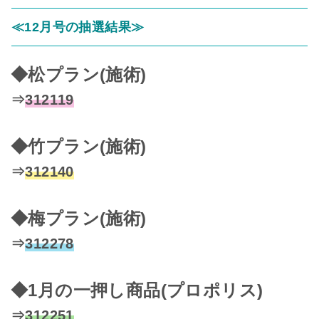
≪12月号の抽選結果≫
◆松プラン(施術)
⇒
312119
◆竹プラン(施術)
⇒
312140
◆梅プラン(施術)
⇒
312278
◆1月の一押し商品(プロポリス)
⇒
312251