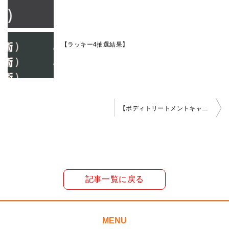
【ラッキー4抽選結果】
投
【ボディトリートメントキャンペーン！！7/1～9/30】
稿
ナ
ビ
ゲ
記事一覧に戻る
ー
シ
ョ
MENU